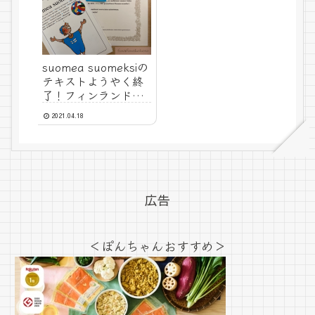
suomea suomeksiの
テキストようやく終
了！フィンランド語
の勉強は楽しい
2021.04.18
広告
＜ぽんちゃんおすすめ＞