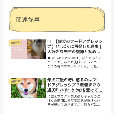
関連記事
🐕‍🦺 【柴犬のフードアグレッシ
問題行動
ブ】1年ぶりに再発した理由｜
大好きな先生の復帰と初めて
のお泊まりが引き金に
■ はじめに2025年は、ぽんちゃんに
とっても、私たち夫婦にとっても、
とても穏やかな一年でした。ご飯で
怒ることも少なく、落ち着いた気持
ちで毎日を過ごせていて、「もう大
丈夫かもしれない」と思えるほど安
柴犬ご飯の時に怒るのはフー
問題行動
定していました。しかし2026年に入
ドアグレッシブ？改善までの
り、あ...
道④ｱﾆﾏﾙｺﾐｭﾆｹｰｼｮﾝを受けてみ
た編
にほんブログ村柴犬ぽんちゃんのご
はんの時間はまだまだ気が抜けない
日が続いておりますが、怒らずに食
べられる日が増えているので、飼い
主も少し心にゆとりを持てるように