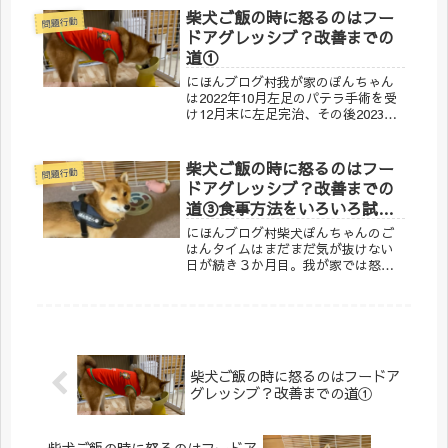
なりました。とは言え、ぽんちゃん
柴犬ご飯の時に怒るのはフー
問題行動
は何が嫌で怒るのか、はっきりした
ドアグレッシブ？改善までの
理由が確定出来ず...
道①
にほんブログ村我が家のぽんちゃん
は2022年10月左足のパテラ手術を受
け12月末に左足完治、その後2023年1
月中旬に右足のパテラ手術を受け、
３月中旬に右足完治と長期間思う存
分走ったり、跳んだり出来ない期間
柴犬ご飯の時に怒るのはフー
問題行動
がありました。まだまだ元気一杯の
ドアグレッシブ？改善までの
１...
道③食事方法をいろいろ試し
てみた編
にほんブログ村柴犬ぽんちゃんのご
はんタイムはまだまだ気が抜けない
日が続き３か月目。我が家では怒ら
ずにご飯を食べれる方法をいろいろ
探していました。本格的なフードア
グレッシブに発展させないために出
来るだけ今の現状よりひどくならな
いために・・・。...
柴犬ご飯の時に怒るのはフードア
グレッシブ？改善までの道①
柴犬ご飯の時に怒るのはフードア